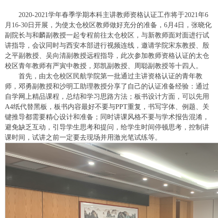
2020-2021学年春季学期本科主讲教师资格认证工作将于2021年6
月16-30日开展，为使太仓校区教师做好充分的准备，6月4日，张晓化
副院长与和麟副教授一起专程前往太仓校区，与新教师面对面进行试
讲指导，会议同时与西安本部进行视频连线，邀请学院宋东教授、殷
之平副教授、吴向清副教授远程指导，此次参加教师资格认证的太仓
校区青年教师有严寅中教授，郑凯副教授、周聪副教授等十四人。
首先，由太仓校区民航学院第一批通过主讲资格认证的青年教
师，邓勇副教授和沙明工助理教授分享了自己的认证准备经验：通过
自学网上精品课程，总结和学习思路方法；板书设计方面，可以先用
A4纸代替黑板，板书内容最好不要与PPT重复，书写字体、例题、关
键推导都需要精心设计和准备；同时讲课风格不要与学术报告混淆，
避免缺乏互动，引导学生思考和提问，给学生时间停顿思考，控制讲
课时间，试讲之前一定要去现场并用激光笔试练等。