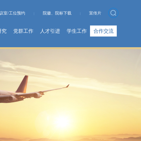
议室/工位预约
院徽、院标下载
宣传片
|
|
研究
党群工作
人才引进
学生工作
合作交流