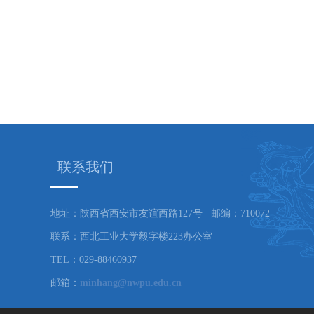
联系我们
地址：陕西省西安市友谊西路127号 邮编：710072
联系：西北工业大学毅字楼223办公室
TEL：029-88460937
邮箱：
minhang@nwpu.edu.cn