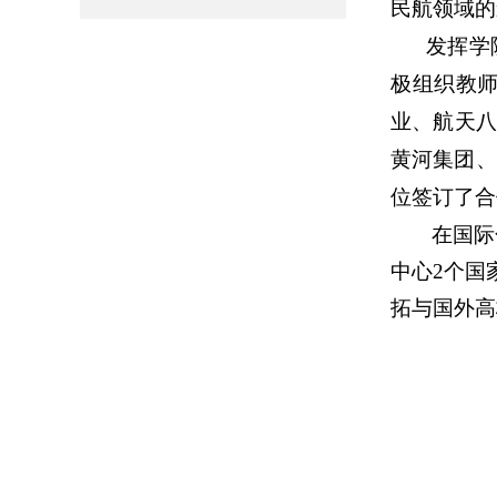
民航领域的
发挥学
极组织教
业、
航天八
黄河集团、
位签订
了合
在国际
中心
2个国
拓与国外高