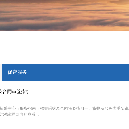
务
保密服务
及合同审签指引
：招采中心→服务指南→招标采购及合同审签指引一、货物及服务类重要说
”对应栏目内容查看...