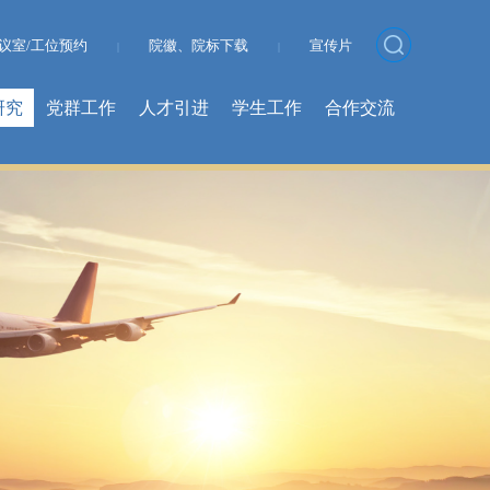
议室/工位预约
院徽、院标下载
宣传片
|
|
研究
党群工作
人才引进
学生工作
合作交流