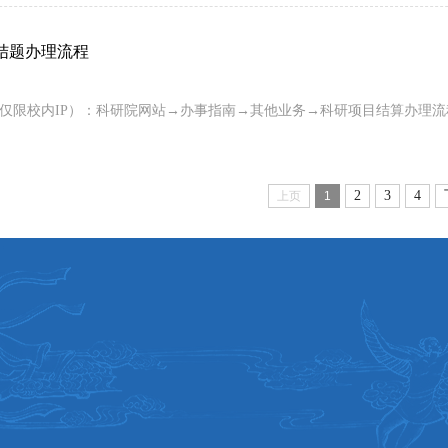
结题办理流程
仅限校内IP）：科研院网站→办事指南→其他业务→科研项目结算办理流
2
3
4
上页
1