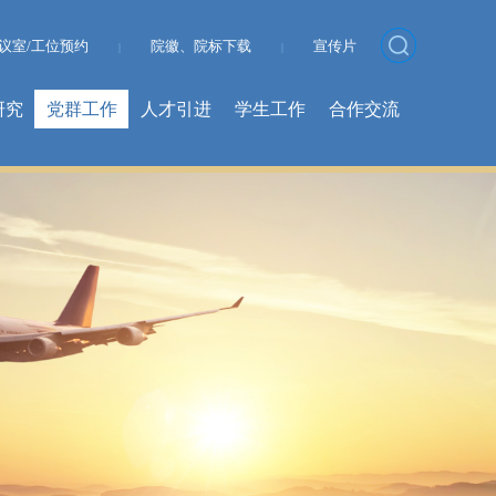
议室/工位预约
院徽、院标下载
宣传片
|
|
研究
党群工作
人才引进
学生工作
合作交流