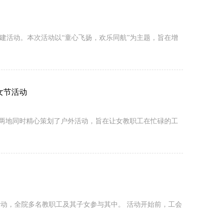
建活动。本次活动以“童心飞扬，欢乐同航”为主题，旨在增
女节活动
仓两地同时精心策划了户外活动，旨在让女教职工在忙碌的工
题活动，全院多名教职工及其子女参与其中。 活动开始前，工会