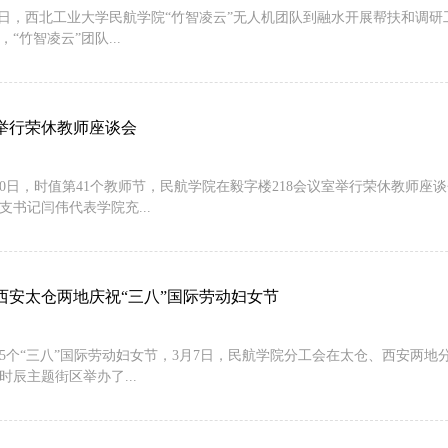
-27日，西北工业大学民航学院“竹智凌云”无人机团队到融水开展帮扶和调
“竹智凌云”团队...
举行荣休教师座谈会
9月10日，时值第41个教师节，民航学院在毅字楼218会议室举行荣休教
支书记闫伟代表学院充...
西安太仓两地庆祝“三八”国际劳动妇女节
15个“三八”国际劳动妇女节，3月7日，民航学院分工会在太仓、西安两
时辰主题街区举办了...