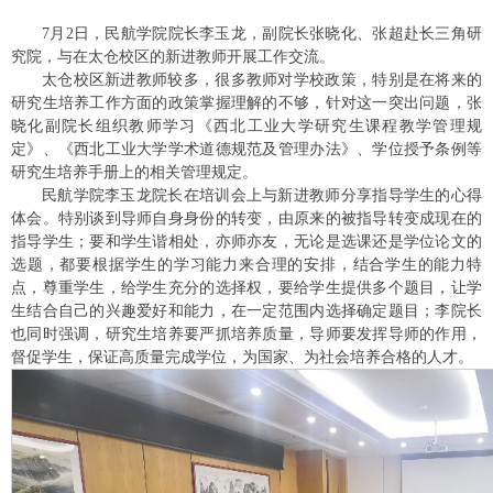
7月2日，民航学院院长李玉龙，副院长张晓化、张超赴长三角研
究院，与在太仓校区的新进教师开展工作交流。
太仓校区新进教师较多，很多教师对学校政策，特别是在将来的
研究生培养工作方面的政策掌握理解的不够，针对这一突出问题，张
晓化副院长组织教师学习《西北工业大学研究生课程教学管理规
定》、《西北工业大学学术道德规范及管理办法》、学位授予条例等
研究生培养手册上的相关管理规定。
民航学院李玉龙院长在培训会上与新进教师分享指导学生的心得
体会。特别谈到导师自身身份的转变，由原来的被指导转变成现在的
指导学生；要和学生谐相处，亦师亦友，无论是选课还是学位论文的
选题，都要根据学生的学习能力来合理的安排，结合学生的能力特
点，尊重学生，给学生充分的选择权，要给学生提供多个题目，让学
生结合自己的兴趣爱好和能力，在一定范围内选择确定题目；李院长
也同时强调，研究生培养要严抓培养质量，导师要发挥导师的作用，
督促学生，保证高质量完成学位，为国家、为社会培养合格的人才。