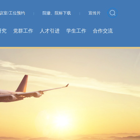
议室/工位预约
院徽、院标下载
宣传片
|
|
研究
党群工作
人才引进
学生工作
合作交流