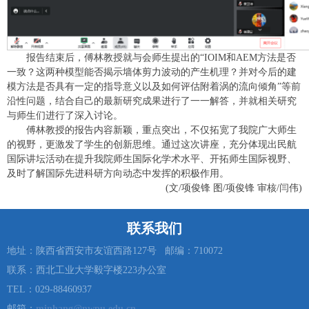
报告结束后，傅林教授就与会师生提出的“IOIM和AEM方法是否
一致？这两种模型能否揭示墙体剪力波动的产生机理？并对今后的建
模方法是否具有一定的指导意义以及如何评估附着涡的流向倾角”等前
沿性问题，结合自己的最新研究成果进行了一一解答，并就相关研究
与师生们进行了深入讨论。
傅林教授的报告内容新颖，重点突出，不仅拓宽了我院广大师生
的视野，更激发了学生的创新思维。通过这次讲座，充分体现出民航
国际讲坛活动在提升我院师生国际化学术水平、开拓师生国际视野、
及时了解国际先进科研方向动态中发挥的积极作用。
(文/项俊锋 图/项俊锋 审核/闫伟)
联系我们
地址：陕西省西安市友谊西路127号 邮编：710072
联系：西北工业大学毅字楼223办公室
TEL：029-88460937
邮箱：
minhang@nwpu.edu.cn