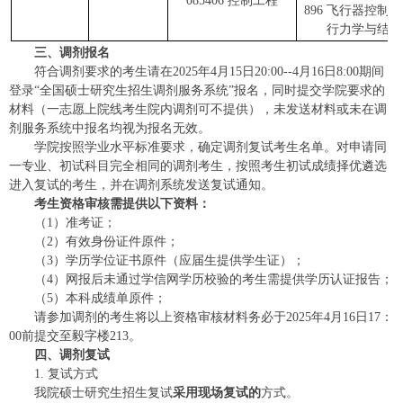
085406 控制工程
896 飞行器控制原
行力学与结构
三、调剂
报名
符合调剂要求的考生请在2025年4月15日20:00--4月16日8:00期间
登录“全国硕士研究生招生调剂服务系统”报名，同时提交学院要求的
材料（一志愿上院线考生院内调剂可不提供），未发送材料或未在调
剂服务系统中报名均视为报名无效。
学院按照学业水平标准要求，确定调剂复试考生名单。对申请同
一专业、初试科目完全相同的调剂考生，按照考生初试成绩择优遴选
进入复试的考生，并在调剂系统发送复试通知。
考生资格审核需提供以下资料：
（1）准考证；
（2）有效身份证件原件；
（3）学历学位证书原件（应届生提供学生证）；
（4）网报后未通过学信网学历校验的考生需提供学历认证报告；
（5）本科成绩单原件；
请参加调剂的考生将以上资格审核材料务必于2025年4月16日17：
00前提交至毅字楼213。
四、调剂复试
1. 复试方式
我院硕士研究生招生复试
采用
现场
复试的
方式。