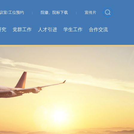
议室/工位预约
院徽、院标下载
宣传片
|
|
研究
党群工作
人才引进
学生工作
合作交流