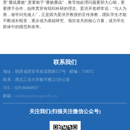
受“屡战屡败”,更要敢于“屡败屡战”，教导他处理问题要胆大心细，更
要擅于合作，始终贯穿有组织科研的理念。姜洪开老师常说：“与人为
善，做学问先做人”，正是因为姜洪开教授的言传身教，团队学生才能
不断成长蜕变，逐步成为基础研究、项目攻关的核心力量，成为学生
群体中的模范和表率。
联系我们
地址：陕西省西安市友谊西路127号 邮编：710072
联系：西北工业大学毅字楼223办公室
TEL：029-88460937
邮箱：
minhang@nwpu.edu.cn
关注我们(扫描关注微信公众号)