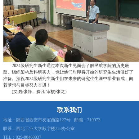
2024级研究生新生通过本次新生见面会了解民航学院的历史底
蕴、组织架构及科研实力，也让他们对即将开始的研究生生活做好了
准备。预祝2024级研究生新生们在未来的研究生生涯中学业有成，向
着梦想与目标努力奋进！
(文图/张静、费凡 审核/张龙）
联系我们
地址：陕西省西安市友谊西路127号 邮编：710072
联系：西北工业大学毅字楼223办公室
TEL：029-88460937