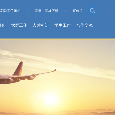
议室/工位预约
院徽、院标下载
宣传片
|
|
研究
党群工作
人才引进
学生工作
合作交流