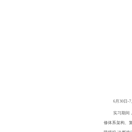
6
月
30
日
-
实习期间
修体系架构、