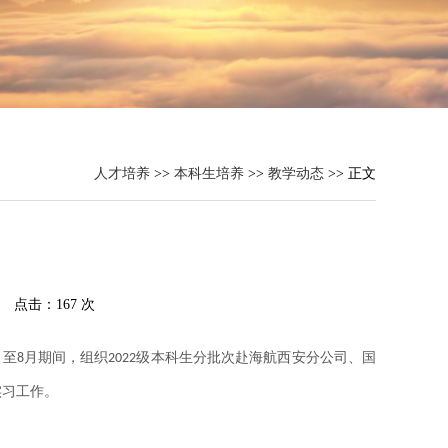
人才培养
>>
本科生培养
>>
教学动态
>> 正文
： 点击：
167
次
月至
月期间，组织
级本科生分批次赴海航西安分公司、国
8
2022
实习工作。