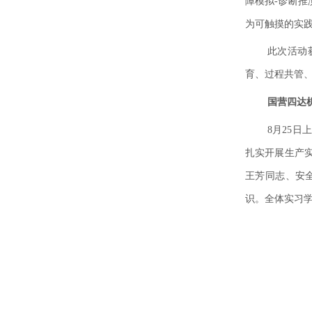
障模拟-诊断
为可触摸的实
此次活动
育、过程共管
国营四达
8月25
扎实开展生产
王芳同志、安
识。全体实习