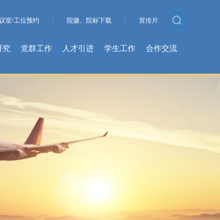
议室/工位预约
院徽、院标下载
宣传片
|
|
研究
党群工作
人才引进
学生工作
合作交流