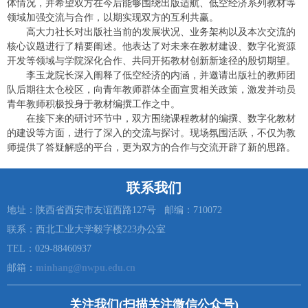
体情况，并希望双方在今后能够围绕出版适航、低空经济系列教材等
领域加强交流与合作，以期实现双方的互利共赢。
高大力社长对出版社当前的发展状况、业务架构以及本次交流的
核心议题进行了精要阐述。他表达了对未来在教材建设、数字化资源
开发等领域与学院深化合作、共同开拓教材创新新途径的殷切期望。
李玉龙院长深入阐释了低空经济的内涵，并邀请出版社的教师团
队后期往太仓校区，向青年教师群体全面宣贯相关政策，激发并动员
青年教师积极投身于教材编撰工作之中。
在接下来的研讨环节中，双方围绕课程教材的编撰、数字化教材
的建设等方面，进行了深入的交流与探讨。现场氛围活跃，不仅为教
师提供了答疑解惑的平台，更为双方的合作与交流开辟了新的思路。
联系我们
地址：陕西省西安市友谊西路127号 邮编：710072
联系：西北工业大学毅字楼223办公室
TEL：029-88460937
邮箱：
minhang@nwpu.edu.cn
关注我们(扫描关注微信公众号)