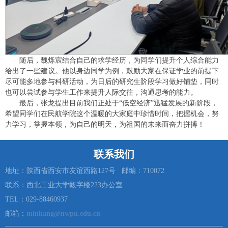
随后，魏烁宸结合自己的求学经历，为同学们提升个人综合能力
给出了一些建议。他以身边同学为例，鼓励大家在保证学业的前提下
尽可能多地参与科研活动，为日后的研究生阶段学习做好铺垫，同时
也可以尝试参与学生工作来提升人际交往，沟通思考的能力。
最后，张龙提出目前我们正处于“低空经济”迅猛发展的新阶段，
希望同学们在民航学院这个温暖的大家庭中珍惜时间，把握机会，努
力学习，掌握本领，为自己的明天，为祖国的未来而奋力拼搏！
联系我们
地址：陕西省西安市友谊西路127号 邮编：710072
联系：西北工业大学毅字楼223办公室
TEL：029-88460937
邮箱：
minhang@nwpu.edu.cn