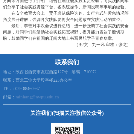
方向等方面进行了介绍，结合往届社会实践宝贵经验，向实践队同学
们分享了社会实践资源平台、各系统操作、新闻投稿等事项的经验。
在安全教育大会上，贾子岩从保险选购、出行方式与紧急情况等
角度展开讲解，强调各实践队要将安全问题放在实践活动的首位。
最后，李善对本次会议进行总结，进一步强调了社会实践的安全
问题，对同学们能借助社会实践拓宽视野，提升能力表达了殷切期
盼，鼓励同学们在祖国的辽阔大地上书写民航学子青春华章。
（图/文：刘一凡 审核：张龙）
联系我们
地址：陕西省西安市友谊西路127号 邮编：710072
联系：西北工业大学毅字楼223办公室
TEL：029-88460937
邮箱：
minhang@nwpu.edu.cn
关注我们(扫描关注微信公众号)