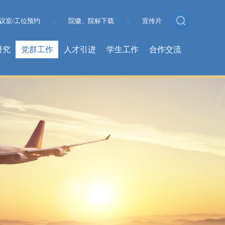
议室/工位预约
院徽、院标下载
宣传片
|
|
研究
党群工作
人才引进
学生工作
合作交流