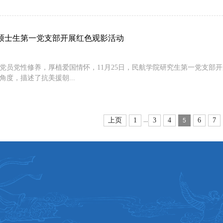
硕士生第一党支部开展红色观影活动
党员党性修养，厚植爱国情怀，11月25日，民航学院研究生第一党支部开
角度，描述了抗美援朝...
上页
1
3
4
6
7
...
5